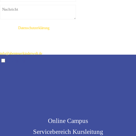
Ich habe die
Datenschutzerklärung
zur Kenntnis genommen. Ich stimme zu, dass meine
Angaben und Daten zur Beantwortung meiner Anfrage elektronisch erhoben und gespeichert
werden. Hinweis: Sie können Ihre Einwilligung jederzeit für die Zukunft per E-Mail an
info@abenteuerkinderwelt.de
widerrufen
absenden
Online Campus
Servicebereich Kursleitung