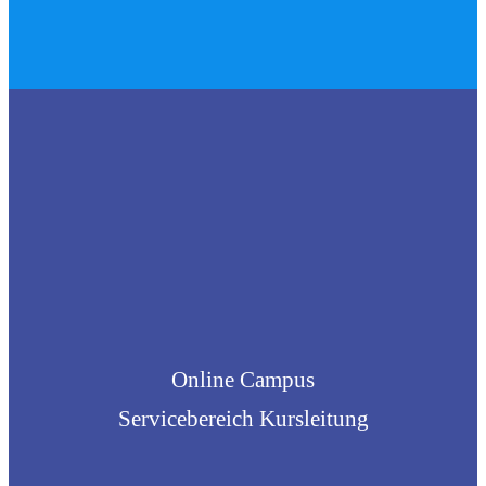
Mail an
info@abenteuerkinderwelt.de
widerrufen
absenden
Online Campus
Servicebereich Kursleitung