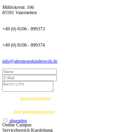
Millöckerstr. 106
85591 Vaterstetten
+49 (0) 8106 - 899373
+49 (0) 8106 - 899374
info@abenteuerkinderwelt.de
Ich habe die
Datenschutzerklärung
zur Kenntnis genommen. Ich stimme zu, dass meine
Angaben und Daten zur Beantwortung meiner Anfrage elektronisch erhoben und
gespeichert werden. Hinweis: Sie können Ihre Einwilligung jederzeit für die Zukunft per E-
Mail an
info@abenteuerkinderwelt.de
widerrufen
absenden
Online Campus
Servicebereich Kursleitung