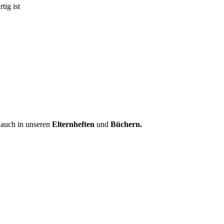
tig ist
s auch in unseren
Elternheften
und
Büchern.