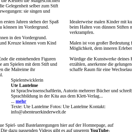
 die Kleinen die Malgeschichten
ie Gelegenheit selber zum Stift
bewegungen: sie singen und
en ersten Jahren stehen der Spaß
Idealerweise malen Kinder mit ku
 zu können im Vordergrund.
beim Halten von dünnen Stiften no
verkrampfen.
chnen in den Vordergrund.
e und Kreuze können vom Kind
Malen ist von großer Bedeutung f
Möglichkeit, dem inneren Erlebe
 Ende die entstehenden Figuren
Würdige die Kunstwerke deines K
se am Spielen mit dem Stift und
erzählen, anerkenne die gelung
en die Malreime ihr
schaffe Raum für eine Wechselaus
l.
Spielentwicklerin
Ute Lantelme
ist Sprachwissenschaftlerin, Autorin mehrerer Bücher und schreib
Sprachbildung in der Kita aus dem Klett-Verlag...
...
mehr
Texte: Ute Lantelme Fotos: Ute Lantelme Kontakt:
info@abenteuerkinderwelt.de
ue Spiel- und Bastelanregungen hier auf der Homnepage, auf
 Die dazu passenden Videos gibt es auf unserem
YouTube-