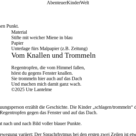
AbenteuerKinderWelt
nen Punkt.
Material
Stifte mit weicher Miene in blau
Papier
Unterlage fürs Malpapier (z.B. Zeitung)
Vom Knallen und Trommeln
Regentropfen, die vom Himmel fallen,
hörst du gegens Fenster knallen.
Sie trommeln hier auch auf das Dach
Und machen mich damit ganz wach.
©2025 Ute Lantelme
uungsperson erzählt die Geschichte. Die Kinder „schlagen/trommeln“ 
 Regentropfen gegen das Fenster und auf das Dach.
ht nach und nach Bild voller blauer Punkte.
bewegung variiert: Der Sprachrhytmus bei den ersten zwei Zeilen ist et