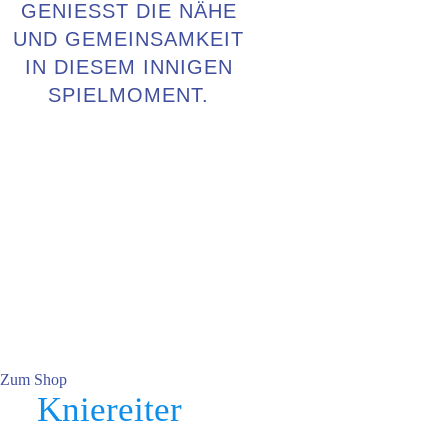
GENIESST DIE NÄHE U
ND GEMEINSAMKEIT I
N DIESEM INNIGEN S
PIELMOMENT.
Im Shop erhältlich
Im Buch Und Action! gibt es viele
tolle Spiele zur
Bewegungsförderung. Es ist für
16,99 Euro zzgl. Versand hier bei
uns erhältlich. Auf Wunsch mit
Autogramm der Autorin.
Zum Shop
Kniereiter