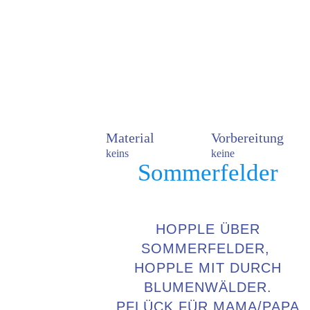
Sommerfelder
Spaß und Bewegung: Reiten und Blumen pflücken
- Spielspaß
- Gleichgewicht
- Rhythmik
- Eltern-Kind-Bindung
Material
Vorbereitung
keins
keine
Sommerfelder
HOPPLE ÜBER
SOMMERFELDER,
HOPPLE MIT DURCH
BLUMENWÄLDER.
PFLÜCK FÜR MAMA/PAPA