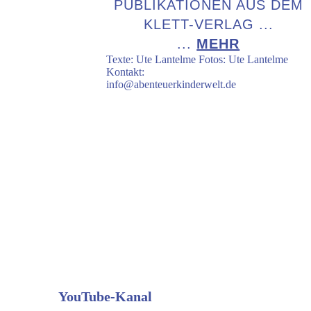
UBLIKATIONEN AUS DEM K
LETT-VERLAG ...
...
MEHR
Texte: Ute Lantelme Fotos: Ute Lantelme
Kontakt:
info@abenteuerkinderwelt.de
Weitere
Bewegungsspi
ele
Wir posten regelmäßig
neue Bewegungsspiele auf
Instagram und Facebook.
Die dazu passenden
Videos gibt es auch auf
unserem
YouTube-Kanal