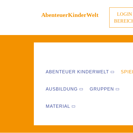
AbenteuerKinderWelt
LOGIN
BEREIC
ABENTEUER KINDERWELT
SPIE
AUSBILDUNG
GRUPPEN
MATERIAL